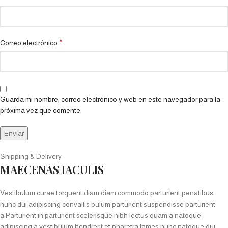
*
Correo electrónico
Guarda mi nombre, correo electrónico y web en este navegador para la
próxima vez que comente.
Shipping & Delivery
MAECENAS IACULIS
Vestibulum curae torquent diam diam commodo parturient penatibus
nunc dui adipiscing convallis bulum parturient suspendisse parturient
a.Parturient in parturient scelerisque nibh lectus quam a natoque
adipiscing a vestibulum hendrerit et pharetra fames nunc natoque dui.