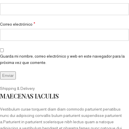
*
Correo electrónico
Guarda mi nombre, correo electrónico y web en este navegador para la
próxima vez que comente.
Shipping & Delivery
MAECENAS IACULIS
Vestibulum curae torquent diam diam commodo parturient penatibus
nunc dui adipiscing convallis bulum parturient suspendisse parturient
a.Parturient in parturient scelerisque nibh lectus quam a natoque
adipiscing a vestibulum hendrerit et pharetra fames nunc natoque dui.