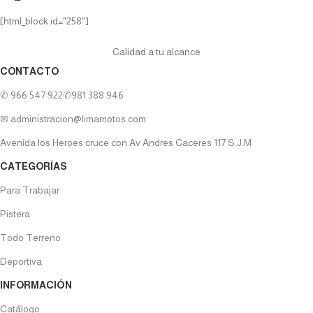
[html_block id="258"]
Calidad a tu alcance
CONTACTO
✆ 966 547 922
✆981 388 946
✉ administracion@limamotos.com
Avenida los Heroes cruce con Av Andres Caceres 117 S.J.M
CATEGORÍAS
Para Trabajar
Pistera
Todo Terreno
Deportiva
INFORMACIÓN
Catálogo