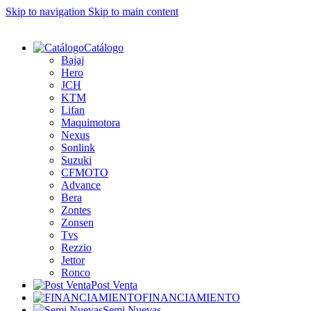
Skip to navigation
Skip to main content
Catálogo
Bajaj
Hero
JCH
KTM
Lifan
Maquimotora
Nexus
Sonlink
Suzuki
CFMOTO
Advance
Bera
Zontes
Zonsen
Tvs
Rezzio
Jettor
Ronco
Post Venta
FINANCIAMIENTO
Semi Nuevas