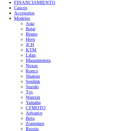
FINANCIAMIENTO
Cascos
Accesorios
Modelos
Asia
Bajaj
Bruno
Hero
JCH
KTM
Lifan
Maquimotora
Nexus
Ronco
Shalom
Sonlink
Suzuki
Tvs
Wanxin
Yamaha
CFMOTO
Advance
Bera
Zongshen
Rezzio