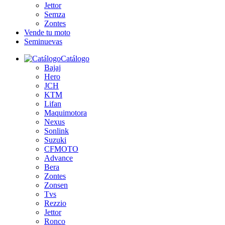
Jettor
Semza
Zontes
Vende tu moto
Seminuevas
Catálogo
Bajaj
Hero
JCH
KTM
Lifan
Maquimotora
Nexus
Sonlink
Suzuki
CFMOTO
Advance
Bera
Zontes
Zonsen
Tvs
Rezzio
Jettor
Ronco