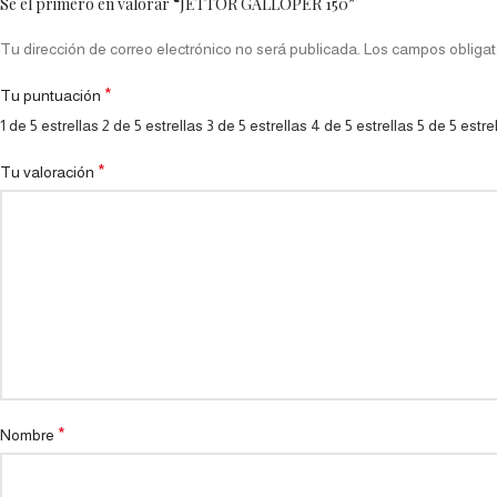
Sé el primero en valorar “JETTOR GALLOPER 150”
Tu dirección de correo electrónico no será publicada.
Los campos obligat
*
Tu puntuación
1 de 5 estrellas
2 de 5 estrellas
3 de 5 estrellas
4 de 5 estrellas
5 de 5 estre
*
Tu valoración
*
Nombre