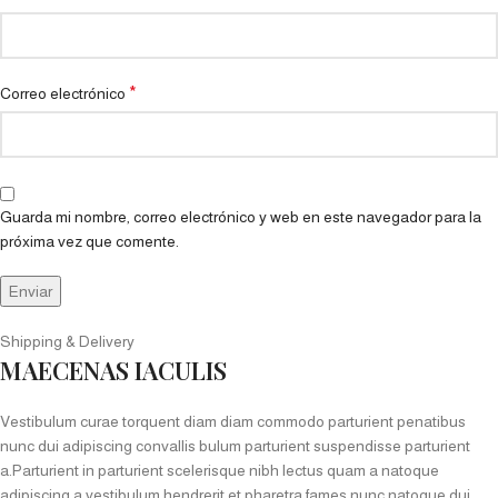
*
Correo electrónico
Guarda mi nombre, correo electrónico y web en este navegador para la
próxima vez que comente.
Shipping & Delivery
MAECENAS IACULIS
Vestibulum curae torquent diam diam commodo parturient penatibus
nunc dui adipiscing convallis bulum parturient suspendisse parturient
a.Parturient in parturient scelerisque nibh lectus quam a natoque
adipiscing a vestibulum hendrerit et pharetra fames nunc natoque dui.