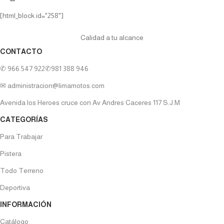
[html_block id="258"]
Calidad a tu alcance
CONTACTO
✆ 966 547 922
✆981 388 946
✉ administracion@limamotos.com
Avenida los Heroes cruce con Av Andres Caceres 117 S.J.M
CATEGORÍAS
Para Trabajar
Pistera
Todo Terreno
Deportiva
INFORMACIÓN
Catálogo