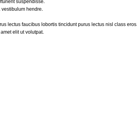
rturient suspendisse.
a vestibulum hendre.
s lectus faucibus lobortis tincidunt purus lectus nisl class ero
met elit ut volutpat.