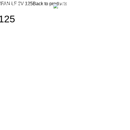
IFAN LF 2V 125
Back to products
Promociones
Vende tu moto
125