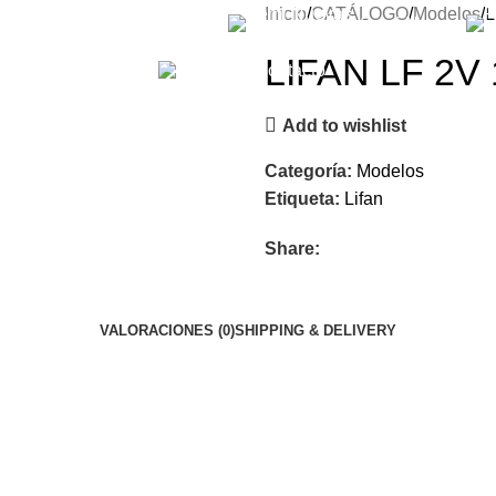
Inicio
CATÁLOGO
Modelos
L
FINANCIAMIENTO
Semi Nuevas
LIFAN LF 2V 
Contacto
Add to wishlist
Categoría:
Modelos
Etiqueta:
Lifan
Share:
VALORACIONES (0)
SHIPPING & DELIVERY