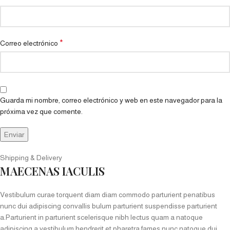
*
Correo electrónico
Guarda mi nombre, correo electrónico y web en este navegador para la
próxima vez que comente.
Shipping & Delivery
MAECENAS IACULIS
Vestibulum curae torquent diam diam commodo parturient penatibus
nunc dui adipiscing convallis bulum parturient suspendisse parturient
a.Parturient in parturient scelerisque nibh lectus quam a natoque
adipiscing a vestibulum hendrerit et pharetra fames nunc natoque dui.