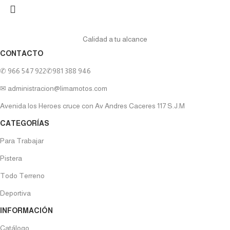
Calidad a tu alcance
CONTACTO
✆ 966 547 922
✆981 388 946
✉ administracion@limamotos.com
Avenida los Heroes cruce con Av Andres Caceres 117 S.J.M
CATEGORÍAS
Para Trabajar
Pistera
Todo Terreno
Deportiva
INFORMACIÓN
Catálogo