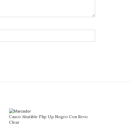
Casco Abatible Flip Up Negro Con Revo
Casco Abatible F
Clear
Cascos