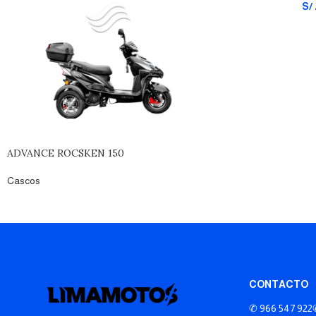
S/
ADVANCE ROCSKEN 150
Cascos
CONTACTO
✆ 966 547 922