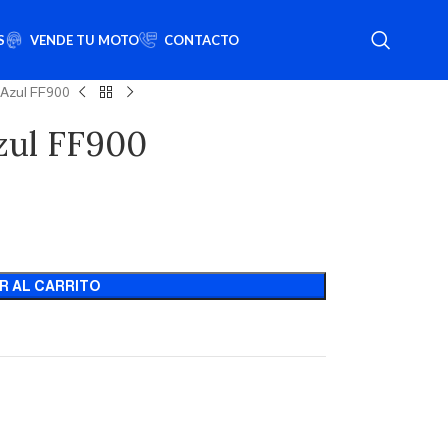
S
VENDE TU MOTO
CONTACTO
 Azul FF900
zul FF900
R AL CARRITO