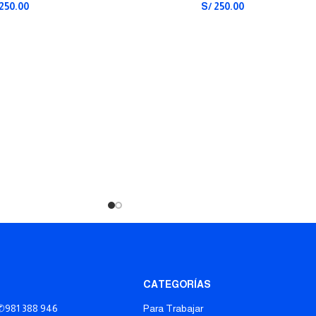
250.00
S/
250.00
CATEGORÍAS
✆981 388 946
Para Trabajar