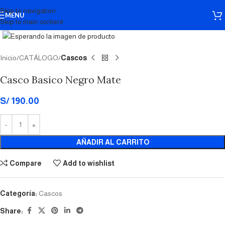
Skip to navigation
MENU
Skip to main content
Click to enlarge
Inicio
CATÁLOGO
Cascos
Casco Basico Negro Mate
S/
190.00
AÑADIR AL CARRITO
Compare
Add to wishlist
Categoría:
Cascos
Share: