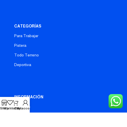
CATEGORÍAS
Para Trabajar
Pistera
Todo Terreno
Deportiva
INFORMACIÓN
Catálogo
Shop
Wishlist
Cart
My account
Política de Privacidad
Terminos y condiciones