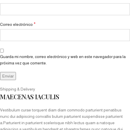
*
Correo electrónico
Guarda mi nombre, correo electrónico y web en este navegador para la
próxima vez que comente.
Shipping & Delivery
MAECENAS IACULIS
Vestibulum curae torquent diam diam commodo parturient penatibus
nunc dui adipiscing convallis bulum parturient suspendisse parturient
a.Parturient in parturient scelerisque nibh lectus quam a natoque
adipiscing a vestibulum hendrerit et pharetra fames nunc natoque dui.