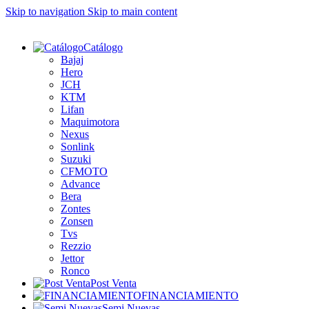
Skip to navigation
Skip to main content
Catálogo
Bajaj
Hero
JCH
KTM
Lifan
Maquimotora
Nexus
Sonlink
Suzuki
CFMOTO
Advance
Bera
Zontes
Zonsen
Tvs
Rezzio
Jettor
Ronco
Post Venta
FINANCIAMIENTO
Semi Nuevas