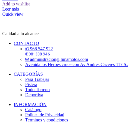
Add to wishlist
Leer más
Quick view
Calidad a tu alcance
CONTACTO
✆ 966 547 922
✆981 388 946
✉ administracion@limamotos.com
Avenida los Heroes cruce con Av Andres Caceres 117 S
CATEGORÍAS
Para Trabajar
Pistera
Todo Terreno
Deportiva
INFORMACIÓN
Catálogo
Política de Privacidad
Terminos y condiciones