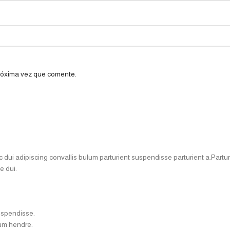
próxima vez que comente.
i adipiscing convallis bulum parturient suspendisse parturient a.Parturi
e dui.
uspendisse.
lum hendre.