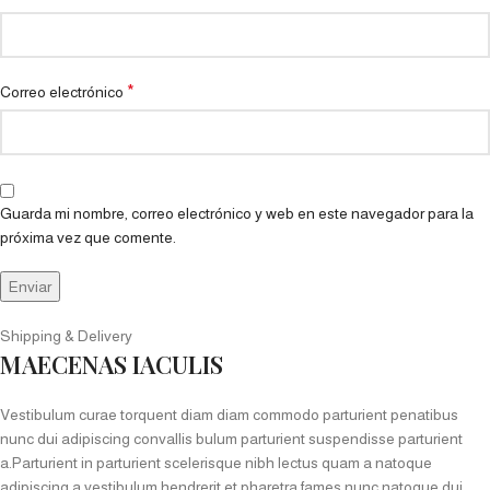
*
Correo electrónico
Guarda mi nombre, correo electrónico y web en este navegador para la
próxima vez que comente.
Shipping & Delivery
MAECENAS IACULIS
Vestibulum curae torquent diam diam commodo parturient penatibus
nunc dui adipiscing convallis bulum parturient suspendisse parturient
a.Parturient in parturient scelerisque nibh lectus quam a natoque
adipiscing a vestibulum hendrerit et pharetra fames nunc natoque dui.