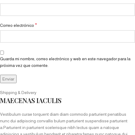
*
Correo electrónico
Guarda mi nombre, correo electrónico y web en este navegador para la
próxima vez que comente.
Shipping & Delivery
MAECENAS IACULIS
Vestibulum curae torquent diam diam commodo parturient penatibus
nunc dui adipiscing convallis bulum parturient suspendisse parturient
a.Parturient in parturient scelerisque nibh lectus quam a natoque
adipiscing a vestibulum hendrerit et pharetra fames nunc natoque dui.