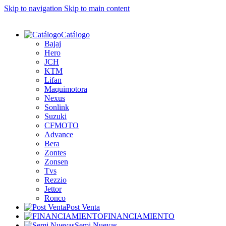
Skip to navigation
Skip to main content
Catálogo
Bajaj
Hero
JCH
KTM
Lifan
Maquimotora
Nexus
Sonlink
Suzuki
CFMOTO
Advance
Bera
Zontes
Zonsen
Tvs
Rezzio
Jettor
Ronco
Post Venta
FINANCIAMIENTO
Semi Nuevas