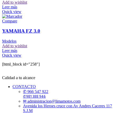
Add to wishlist
Leer más
Quick view
Compare
YAMAHA FZ 3.0
Modelos
Add to wishlist
Leer más
Quick view
[html_block id="258"]
Calidad a tu alcance
CONTACTO
✆ 966 547 922
✆981 388 946
✉ administracion@limamotos.com
Avenida los Heroes cruce con Av Andres Caceres 117
S.J.M