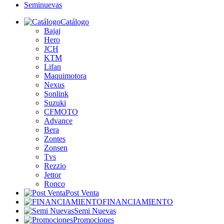
Seminuevas
Catálogo
Bajaj
Hero
JCH
KTM
Lifan
Maquimotora
Nexus
Sonlink
Suzuki
CFMOTO
Advance
Bera
Zontes
Zonsen
Tvs
Rezzio
Jettor
Ronco
Post Venta
FINANCIAMIENTO
Semi Nuevas
Promociones