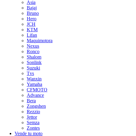
Asia
Bajaj
Bruno
Hero
JCH
KTM
Lifan
Maquimotora
Nexus
Ronco
Shalom
Sonlink
Suzuki
Tvs
Wanxin
Yamaha
CFMOTO
Advance
Bera
Zongshen
Rezzio
Jettor
Semza
Zontes
Vende tu moto