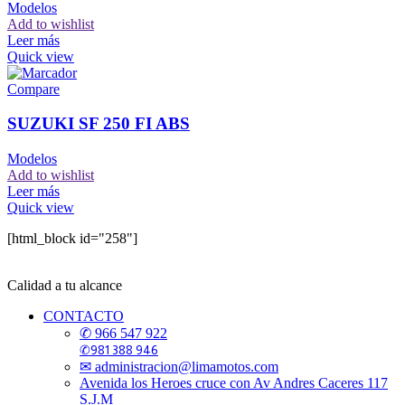
Modelos
Add to wishlist
Leer más
Quick view
Compare
SUZUKI SF 250 FI ABS
Modelos
Add to wishlist
Leer más
Quick view
[html_block id="258"]
Calidad a tu alcance
CONTACTO
✆ 966 547 922
✆981 388 946
✉ administracion@limamotos.com
Avenida los Heroes cruce con Av Andres Caceres 117
S.J.M