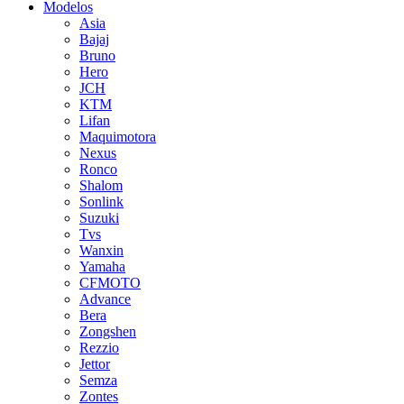
Modelos
Asia
Bajaj
Bruno
Hero
JCH
KTM
Lifan
Maquimotora
Nexus
Ronco
Shalom
Sonlink
Suzuki
Tvs
Wanxin
Yamaha
CFMOTO
Advance
Bera
Zongshen
Rezzio
Jettor
Semza
Zontes