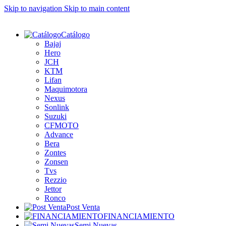
Skip to navigation
Skip to main content
Catálogo
Bajaj
Hero
JCH
KTM
Lifan
Maquimotora
Nexus
Sonlink
Suzuki
CFMOTO
Advance
Bera
Zontes
Zonsen
Tvs
Rezzio
Jettor
Ronco
Post Venta
FINANCIAMIENTO
Semi Nuevas