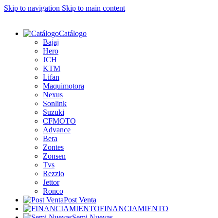
Skip to navigation
Skip to main content
Catálogo
Bajaj
Hero
JCH
KTM
Lifan
Maquimotora
Nexus
Sonlink
Suzuki
CFMOTO
Advance
Bera
Zontes
Zonsen
Tvs
Rezzio
Jettor
Ronco
Post Venta
FINANCIAMIENTO
Semi Nuevas