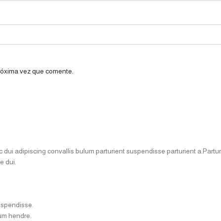
próxima vez que comente.
i adipiscing convallis bulum parturient suspendisse parturient a.Parturi
e dui.
uspendisse.
lum hendre.