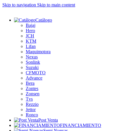
Skip to navigation
Skip to main content
Catálogo
Bajaj
Hero
JCH
KTM
Lifan
Maquimotora
Nexus
Sonlink
Suzuki
CFMOTO
Advance
Bera
Zontes
Zonsen
Tvs
Rezzio
Jettor
Ronco
Post Venta
FINANCIAMIENTO
Semi Nuevas