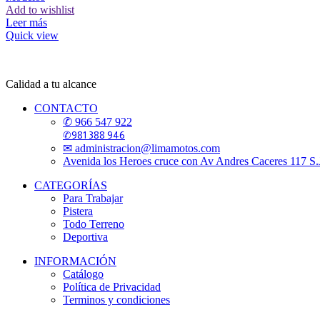
Add to wishlist
Leer más
Quick view
Calidad a tu alcance
CONTACTO
✆ 966 547 922
✆981 388 946
✉ administracion@limamotos.com
Avenida los Heroes cruce con Av Andres Caceres 117 S
CATEGORÍAS
Para Trabajar
Pistera
Todo Terreno
Deportiva
INFORMACIÓN
Catálogo
Política de Privacidad
Terminos y condiciones