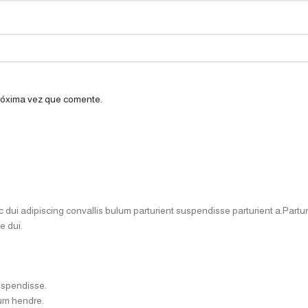
próxima vez que comente.
i adipiscing convallis bulum parturient suspendisse parturient a.Parturi
e dui.
uspendisse.
lum hendre.