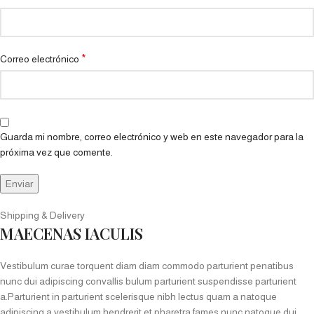
*
Correo electrónico
Guarda mi nombre, correo electrónico y web en este navegador para la
próxima vez que comente.
Shipping & Delivery
MAECENAS IACULIS
Vestibulum curae torquent diam diam commodo parturient penatibus
nunc dui adipiscing convallis bulum parturient suspendisse parturient
a.Parturient in parturient scelerisque nibh lectus quam a natoque
adipiscing a vestibulum hendrerit et pharetra fames nunc natoque dui.