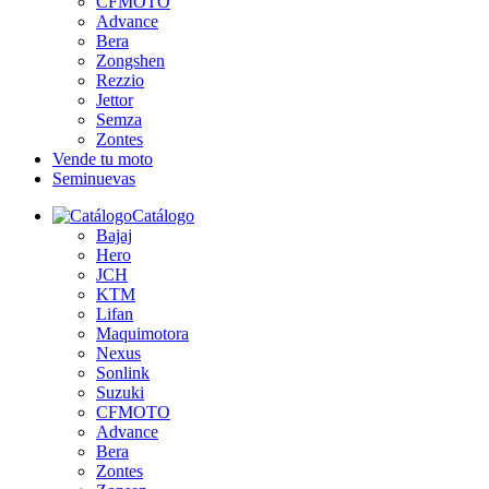
CFMOTO
Advance
Bera
Zongshen
Rezzio
Jettor
Semza
Zontes
Vende tu moto
Seminuevas
Catálogo
Bajaj
Hero
JCH
KTM
Lifan
Maquimotora
Nexus
Sonlink
Suzuki
CFMOTO
Advance
Bera
Zontes