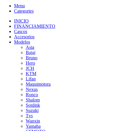
Menu
Categories
INICIO
FINANCIAMIENTO
Cascos
Accesorios
Modelos
Asia
Bajaj
Bruno
Hero
JCH
KTM
Lifan
Maquimotora
Nexus
Ronco
Shalom
Sonlink
Suzuki
Tvs
Wanxin
Yamaha