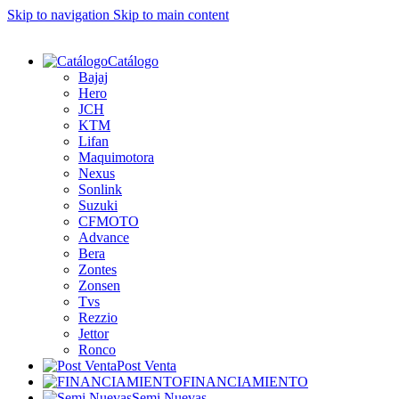
Skip to navigation
Skip to main content
Catálogo
Bajaj
Hero
JCH
KTM
Lifan
Maquimotora
Nexus
Sonlink
Suzuki
CFMOTO
Advance
Bera
Zontes
Zonsen
Tvs
Rezzio
Jettor
Ronco
Post Venta
FINANCIAMIENTO
Semi Nuevas