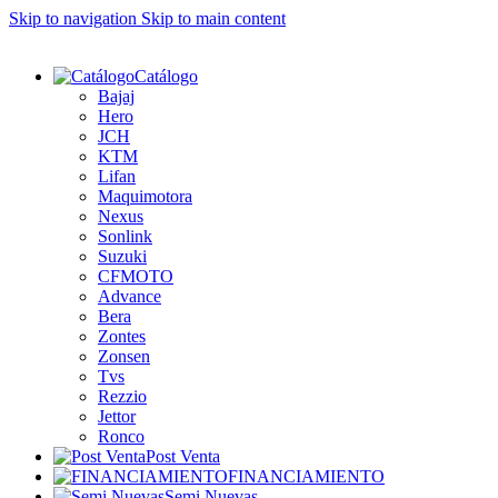
Skip to navigation
Skip to main content
Catálogo
Bajaj
Hero
JCH
KTM
Lifan
Maquimotora
Nexus
Sonlink
Suzuki
CFMOTO
Advance
Bera
Zontes
Zonsen
Tvs
Rezzio
Jettor
Ronco
Post Venta
FINANCIAMIENTO
Semi Nuevas