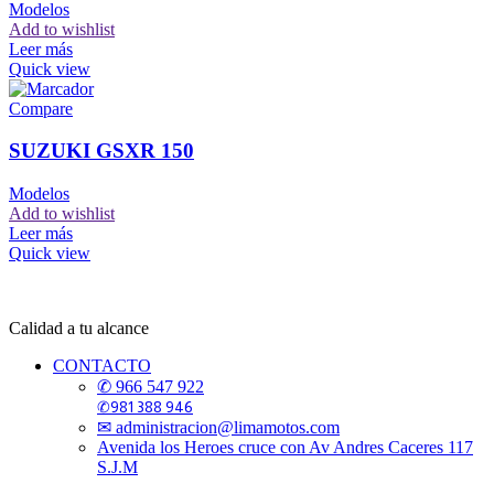
Modelos
Add to wishlist
Leer más
Quick view
Compare
SUZUKI GSXR 150
Modelos
Add to wishlist
Leer más
Quick view
Calidad a tu alcance
CONTACTO
✆ 966 547 922
✆981 388 946
✉ administracion@limamotos.com
Avenida los Heroes cruce con Av Andres Caceres 117
S.J.M