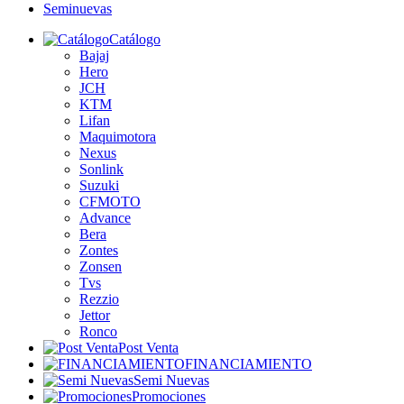
Seminuevas
Catálogo
Bajaj
Hero
JCH
KTM
Lifan
Maquimotora
Nexus
Sonlink
Suzuki
CFMOTO
Advance
Bera
Zontes
Zonsen
Tvs
Rezzio
Jettor
Ronco
Post Venta
FINANCIAMIENTO
Semi Nuevas
Promociones