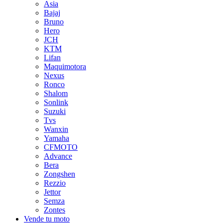
Asia
Bajaj
Bruno
Hero
JCH
KTM
Lifan
Maquimotora
Nexus
Ronco
Shalom
Sonlink
Suzuki
Tvs
Wanxin
Yamaha
CFMOTO
Advance
Bera
Zongshen
Rezzio
Jettor
Semza
Zontes
Vende tu moto