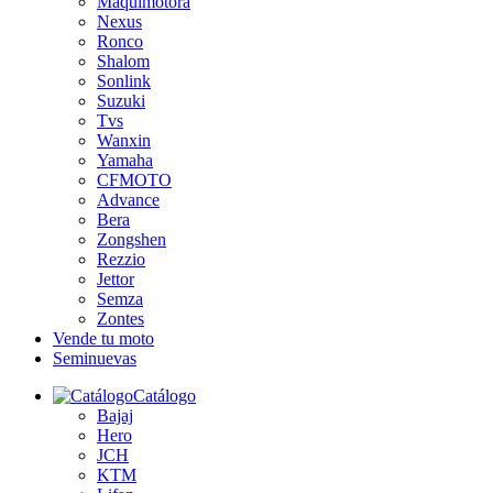
Maquimotora
Nexus
Ronco
Shalom
Sonlink
Suzuki
Tvs
Wanxin
Yamaha
CFMOTO
Advance
Bera
Zongshen
Rezzio
Jettor
Semza
Zontes
Vende tu moto
Seminuevas
Catálogo
Bajaj
Hero
JCH
KTM