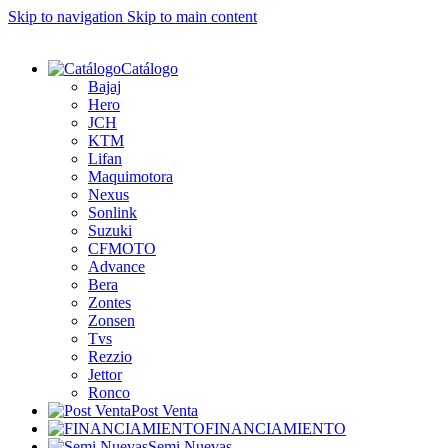
Skip to navigation
Skip to main content
Catálogo
Bajaj
Hero
JCH
KTM
Lifan
Maquimotora
Nexus
Sonlink
Suzuki
CFMOTO
Advance
Bera
Zontes
Zonsen
Tvs
Rezzio
Jettor
Ronco
Post Venta
FINANCIAMIENTO
Semi Nuevas