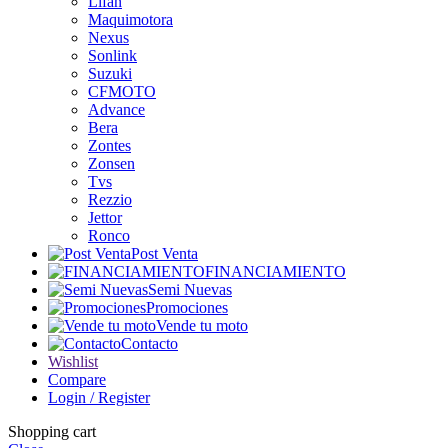
Lifan
Maquimotora
Nexus
Sonlink
Suzuki
CFMOTO
Advance
Bera
Zontes
Zonsen
Tvs
Rezzio
Jettor
Ronco
Post Venta
FINANCIAMIENTO
Semi Nuevas
Promociones
Vende tu moto
Contacto
Wishlist
Compare
Login / Register
Shopping cart