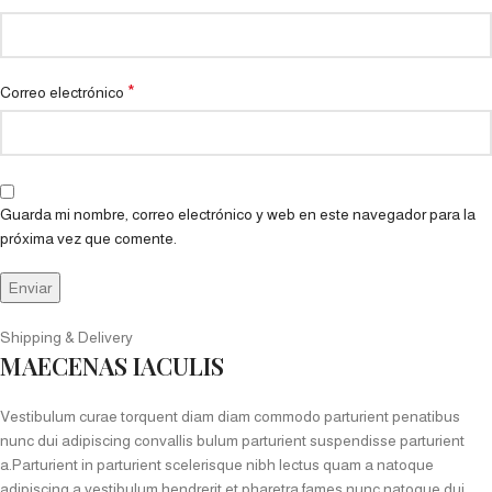
*
Correo electrónico
Guarda mi nombre, correo electrónico y web en este navegador para la
próxima vez que comente.
Shipping & Delivery
MAECENAS IACULIS
Vestibulum curae torquent diam diam commodo parturient penatibus
nunc dui adipiscing convallis bulum parturient suspendisse parturient
a.Parturient in parturient scelerisque nibh lectus quam a natoque
adipiscing a vestibulum hendrerit et pharetra fames nunc natoque dui.