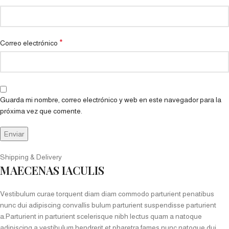
*
Correo electrónico
Guarda mi nombre, correo electrónico y web en este navegador para la
próxima vez que comente.
Shipping & Delivery
MAECENAS IACULIS
Vestibulum curae torquent diam diam commodo parturient penatibus
nunc dui adipiscing convallis bulum parturient suspendisse parturient
a.Parturient in parturient scelerisque nibh lectus quam a natoque
adipiscing a vestibulum hendrerit et pharetra fames nunc natoque dui.