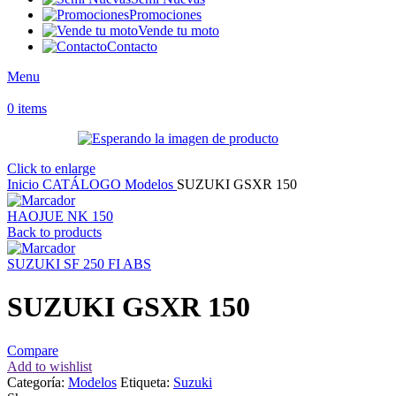
Promociones
Vende tu moto
Contacto
Menu
0
items
Click to enlarge
Inicio
CATÁLOGO
Modelos
SUZUKI GSXR 150
HAOJUE NK 150
Back to products
SUZUKI SF 250 FI ABS
SUZUKI GSXR 150
Compare
Add to wishlist
Categoría:
Modelos
Etiqueta:
Suzuki