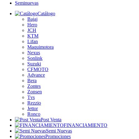
Seminuevas
Catálogo
Bajaj
Hero
JCH
KTM
Lifan
Maquimotora
Nexus
Sonlink
Suzuki
CFMOTO
Advance
Bera
Zontes
Zonsen
Tvs
Rezzio
Jettor
Ronco
Post Venta
FINANCIAMIENTO
Semi Nuevas
Promociones