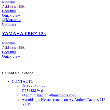
Modelos
Add to wishlist
Leer más
Quick view
Compare
YAMAHA YBRZ 125
Modelos
Add to wishlist
Leer más
Quick view
Calidad a tu alcance
CONTACTO
✆ 966 547 922
✆981 388 946
✉ administracion@limamotos.com
Avenida los Heroes cruce con Av Andres Caceres 117
S.J.M