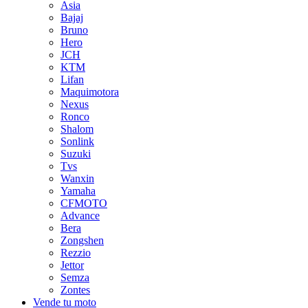
Asia
Bajaj
Bruno
Hero
JCH
KTM
Lifan
Maquimotora
Nexus
Ronco
Shalom
Sonlink
Suzuki
Tvs
Wanxin
Yamaha
CFMOTO
Advance
Bera
Zongshen
Rezzio
Jettor
Semza
Zontes
Vende tu moto