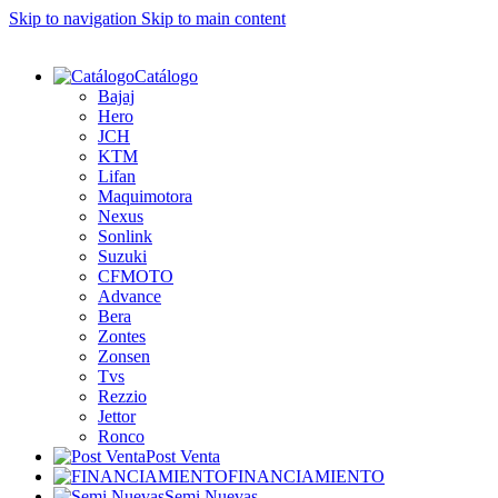
Skip to navigation
Skip to main content
Catálogo
Bajaj
Hero
JCH
KTM
Lifan
Maquimotora
Nexus
Sonlink
Suzuki
CFMOTO
Advance
Bera
Zontes
Zonsen
Tvs
Rezzio
Jettor
Ronco
Post Venta
FINANCIAMIENTO
Semi Nuevas