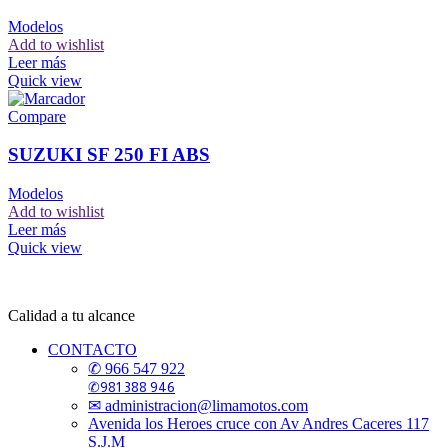
Modelos
Add to wishlist
Leer más
Quick view
Compare
SUZUKI SF 250 FI ABS
Modelos
Add to wishlist
Leer más
Quick view
Calidad a tu alcance
CONTACTO
✆ 966 547 922
✆981 388 946
✉ administracion@limamotos.com
Avenida los Heroes cruce con Av Andres Caceres 117
S.J.M