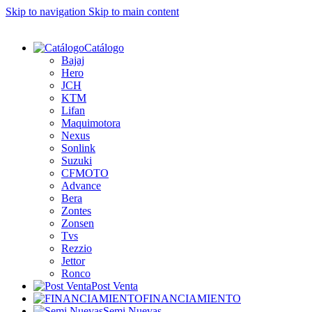
Skip to navigation
Skip to main content
Catálogo
Bajaj
Hero
JCH
KTM
Lifan
Maquimotora
Nexus
Sonlink
Suzuki
CFMOTO
Advance
Bera
Zontes
Zonsen
Tvs
Rezzio
Jettor
Ronco
Post Venta
FINANCIAMIENTO
Semi Nuevas