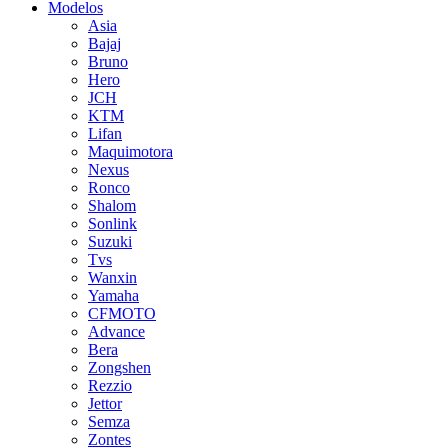
Modelos
Asia
Bajaj
Bruno
Hero
JCH
KTM
Lifan
Maquimotora
Nexus
Ronco
Shalom
Sonlink
Suzuki
Tvs
Wanxin
Yamaha
CFMOTO
Advance
Bera
Zongshen
Rezzio
Jettor
Semza
Zontes