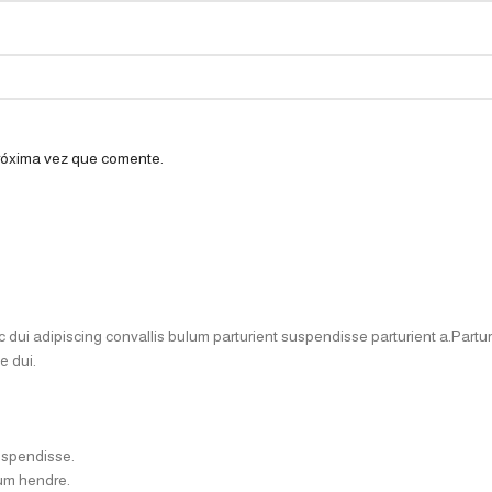
próxima vez que comente.
i adipiscing convallis bulum parturient suspendisse parturient a.Parturi
e dui.
uspendisse.
lum hendre.