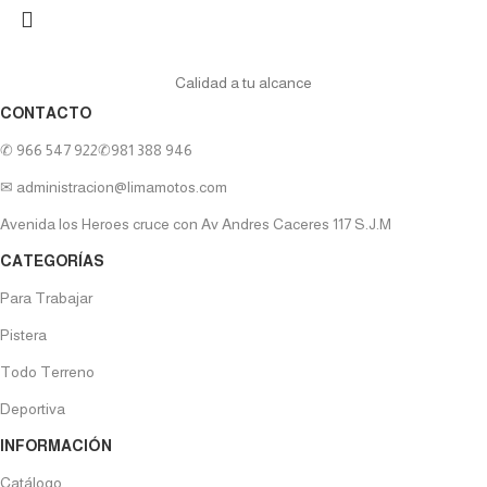
Calidad a tu alcance
CONTACTO
✆ 966 547 922
✆981 388 946
✉ administracion@limamotos.com
Avenida los Heroes cruce con Av Andres Caceres 117 S.J.M
CATEGORÍAS
Para Trabajar
Pistera
Todo Terreno
Deportiva
INFORMACIÓN
Catálogo