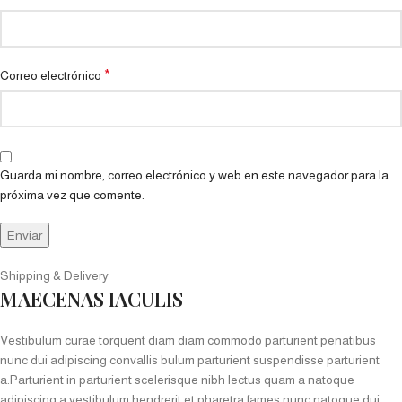
*
Correo electrónico
Guarda mi nombre, correo electrónico y web en este navegador para la
próxima vez que comente.
Shipping & Delivery
MAECENAS IACULIS
Vestibulum curae torquent diam diam commodo parturient penatibus
nunc dui adipiscing convallis bulum parturient suspendisse parturient
a.Parturient in parturient scelerisque nibh lectus quam a natoque
adipiscing a vestibulum hendrerit et pharetra fames nunc natoque dui.