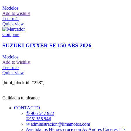
Modelos
Add to wishlist
Leer más
Quick view
Compare
SUZUKI GIXXER SF 150 ABS 2026
Modelos
Add to wishlist
Leer más
Quick view
[html_block id="258"]
Calidad a tu alcance
CONTACTO
✆ 966 547 922
✆981 388 946
✉ administracion@limamotos.com
Avenida los Heroes cruce con Av Andres Caceres 117