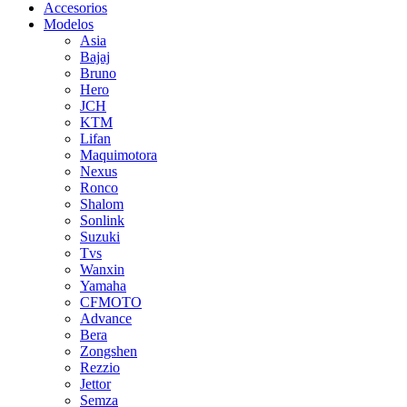
Accesorios
Modelos
Asia
Bajaj
Bruno
Hero
JCH
KTM
Lifan
Maquimotora
Nexus
Ronco
Shalom
Sonlink
Suzuki
Tvs
Wanxin
Yamaha
CFMOTO
Advance
Bera
Zongshen
Rezzio
Jettor
Semza