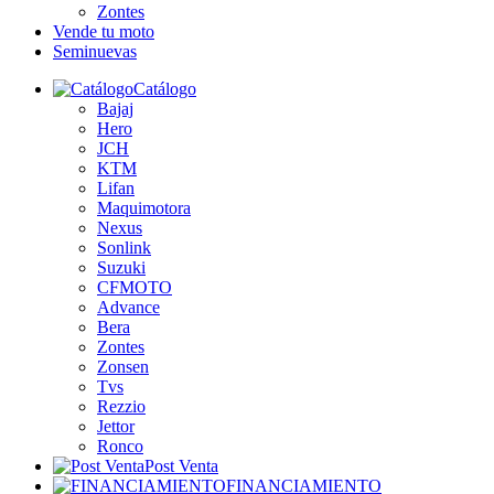
Zontes
Vende tu moto
Seminuevas
Catálogo
Bajaj
Hero
JCH
KTM
Lifan
Maquimotora
Nexus
Sonlink
Suzuki
CFMOTO
Advance
Bera
Zontes
Zonsen
Tvs
Rezzio
Jettor
Ronco
Post Venta
FINANCIAMIENTO