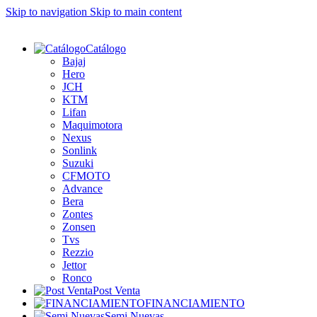
Skip to navigation
Skip to main content
Catálogo
Bajaj
Hero
JCH
KTM
Lifan
Maquimotora
Nexus
Sonlink
Suzuki
CFMOTO
Advance
Bera
Zontes
Zonsen
Tvs
Rezzio
Jettor
Ronco
Post Venta
FINANCIAMIENTO
Semi Nuevas