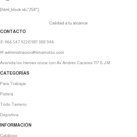
[html_block id="258"]
Calidad a tu alcance
CONTACTO
✆ 966 547 922
✆981 388 946
✉ administracion@limamotos.com
Avenida los Heroes cruce con Av Andres Caceres 117 S.J.M
CATEGORÍAS
Para Trabajar
Pistera
Todo Terreno
Deportiva
INFORMACIÓN
Catálogo