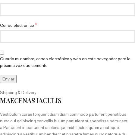
*
Correo electrónico
Guarda mi nombre, correo electrónico y web en este navegador para la
próxima vez que comente.
Shipping & Delivery
MAECENAS IACULIS
Vestibulum curae torquent diam diam commodo parturient penatibus
nunc dui adipiscing convallis bulum parturient suspendisse parturient
a.Parturient in parturient scelerisque nibh lectus quam a natoque
adipiscing a vestibulum hendrerit et pharetra fames nunc natoque dui.