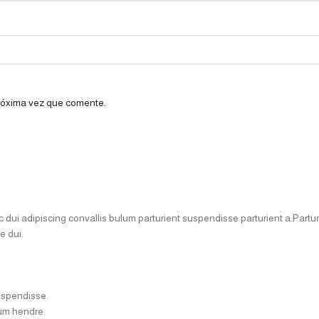
próxima vez que comente.
i adipiscing convallis bulum parturient suspendisse parturient a.Parturi
e dui.
uspendisse.
lum hendre.