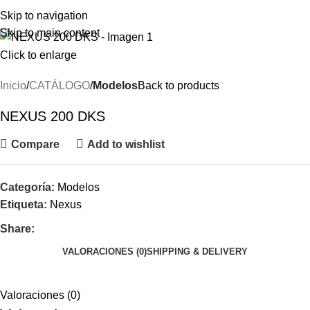
Menu
Skip to navigation
Skip to main content
Click to enlarge
Inicio
CATÁLOGO
Modelos
Back to products
NEXUS 200 DKS
Compare
Add to wishlist
Categoría:
Modelos
Etiqueta:
Nexus
Share:
VALORACIONES (0)
SHIPPING & DELIVERY
Valoraciones (0)