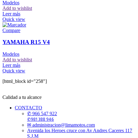
Modelos
Add to wishlist
Leer más
Quick view
Compare
YAMAHA R15 V4
Modelos
Add to wishlist
Leer más
Quick view
[html_block id="258"]
Calidad a tu alcance
CONTACTO
✆ 966 547 922
✆981 388 946
✉ administracion@limamotos.com
Avenida los Heroes cruce con Av Andres Caceres 117
S.J.M