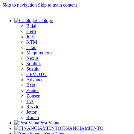
Skip to navigation
Skip to main content
Catálogo
Bajaj
Hero
JCH
KTM
Lifan
Maquimotora
Nexus
Sonlink
Suzuki
CFMOTO
Advance
Bera
Zontes
Zonsen
Tvs
Rezzio
Jettor
Ronco
Post Venta
FINANCIAMIENTO
Semi Nuevas