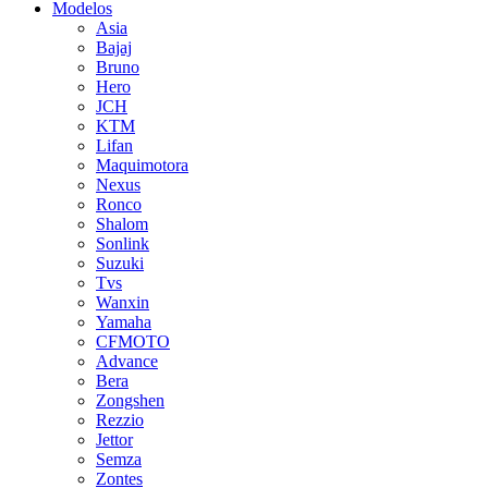
Modelos
Asia
Bajaj
Bruno
Hero
JCH
KTM
Lifan
Maquimotora
Nexus
Ronco
Shalom
Sonlink
Suzuki
Tvs
Wanxin
Yamaha
CFMOTO
Advance
Bera
Zongshen
Rezzio
Jettor
Semza
Zontes