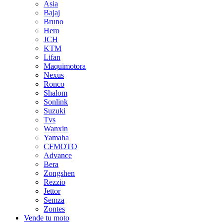
Asia
Bajaj
Bruno
Hero
JCH
KTM
Lifan
Maquimotora
Nexus
Ronco
Shalom
Sonlink
Suzuki
Tvs
Wanxin
Yamaha
CFMOTO
Advance
Bera
Zongshen
Rezzio
Jettor
Semza
Zontes
Vende tu moto