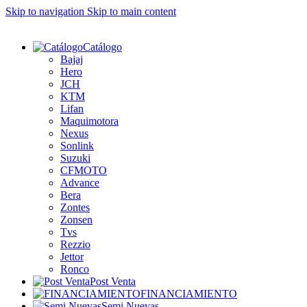
Skip to navigation
Skip to main content
Catálogo
Bajaj
Hero
JCH
KTM
Lifan
Maquimotora
Nexus
Sonlink
Suzuki
CFMOTO
Advance
Bera
Zontes
Zonsen
Tvs
Rezzio
Jettor
Ronco
Post Venta
FINANCIAMIENTO
Semi Nuevas