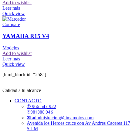
Add to wishlist
Leer más
Quick view
Compare
YAMAHA R15 V4
Modelos
Add to wishlist
Leer más
Quick view
[html_block id="258"]
Calidad a tu alcance
CONTACTO
✆ 966 547 922
✆981 388 946
✉ administracion@limamotos.com
Avenida los Heroes cruce con Av Andres Caceres 117
S.J.M