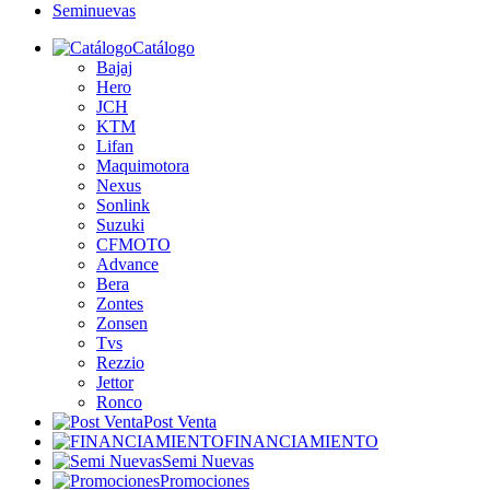
Seminuevas
Catálogo
Bajaj
Hero
JCH
KTM
Lifan
Maquimotora
Nexus
Sonlink
Suzuki
CFMOTO
Advance
Bera
Zontes
Zonsen
Tvs
Rezzio
Jettor
Ronco
Post Venta
FINANCIAMIENTO
Semi Nuevas
Promociones