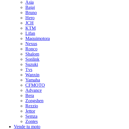
Asia
Bajaj
Bruno
Hero
JCH
KTM
Lifan
Maquimotora
Nexus
Ronco
Shalom
Sonlink
Suzuki
Tvs
Wanxin
Yamaha
CFMOTO
Advance
Bera
Zongshen
Rezzio
Jettor
Semza
Zontes
Vende tu moto