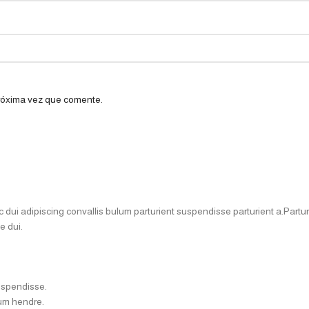
próxima vez que comente.
i adipiscing convallis bulum parturient suspendisse parturient a.Parturi
e dui.
uspendisse.
lum hendre.