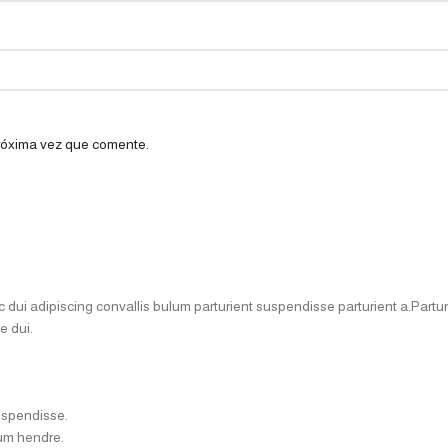
próxima vez que comente.
i adipiscing convallis bulum parturient suspendisse parturient a.Parturi
e dui.
uspendisse.
lum hendre.